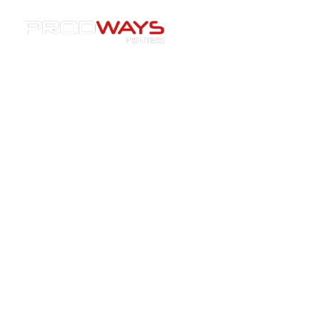
Applications
»
Céramique
»
Noyaux de Fonderie
Impression 3D de
noyaux de fonderie
Impression 3D céramique de précision pour
les noyaux de fonderie avancés