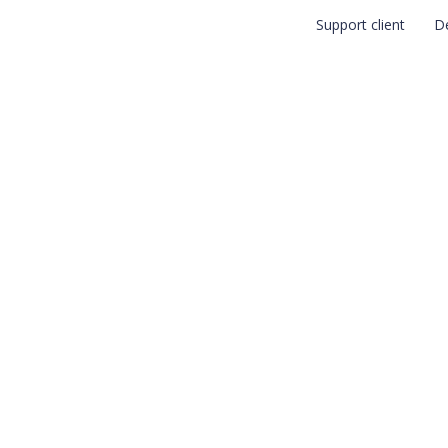
Support client
D
RIMANTES 3D
MATÉRIAUX
APPLICATIONS
RÉSULTATS
? Faites confianc
 au bon fonctionnement de vos impriman