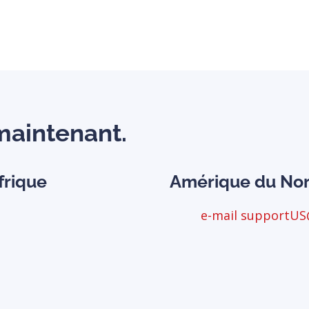
maintenant.
frique
Amérique du No
e-mail supportU