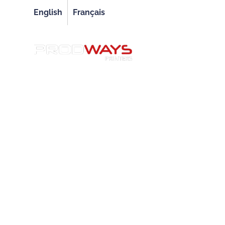
English
Français
IMP
Service à la Clientèle
Besoin d’aide 
Machines.
Découvrez comment nous veillons