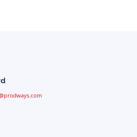
rd
S@prodways.com