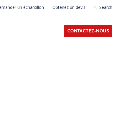
emander un échantillon
Obtenez un devis
Search
APPRENDRE
À PROPOS
CONTACTEZ-NOUS
e à Prodways
tes, à tout moment et en tout