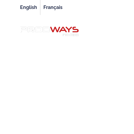
English
Français
IMP
Resources
»
Cas client
»
[Cas client] Hahn-Schick
[Cas client] H
Prodways pour
03/03/2017