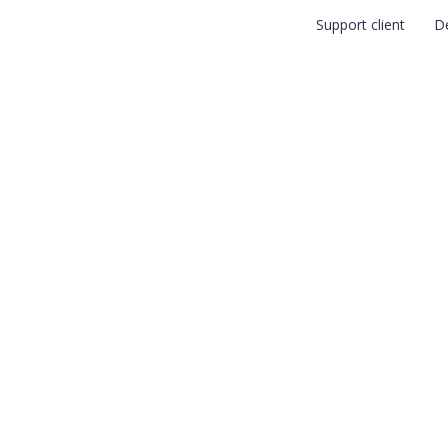
Support client
D
RIMANTES 3D
MATÉRIAUX
APPLICATIONS
RÉSULTATS
ard fait confiance à Prodways pour le moulage par inject
ahn-Schickard fai
 le moulage par i