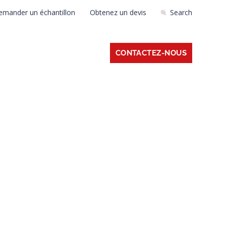
emander un échantillon
Obtenez un devis
Search
APPRENDRE
À PROPOS
CONTACTEZ-NOUS
ion
t confiance à
njection