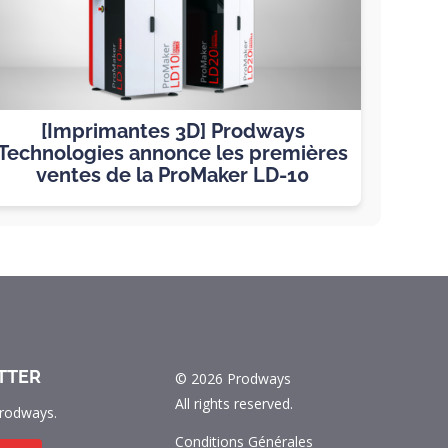
[Imprimantes 3D] Prodways
Technologies annonce les premières
ventes de la ProMaker LD-10
TTER
© 2026 Prodways
All rights reserved.
rodways.
Conditions Générales