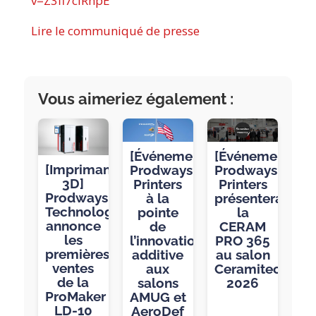
v=Z3fl7clRnpE
Lire le communiqué de presse
Vous aimeriez également :
[Événement]
[Événement]
[Imprimantes
Prodways
Prodways
3D]
Printers
Printers
Prodways
à la
présentera
Technologies
pointe
la
annonce
de
CERAM
les
l’innovation
PRO 365
premières
additive
au salon
ventes
aux
Ceramitec
de la
salons
2026
ProMaker
AMUG et
LD-10
AeroDef