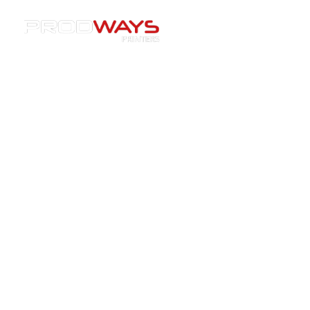
Resources
»
Cas client
»
[Cas Client] Dreve renouvelle sa
confiance en Prodways avec l’achat de sa 13e imprimante
3D MOVINGLight®
[Cas Client] Dreve renouvelle
sa confiance en Prodways avec
l’achat de sa 13e imprimante 3D
MOVINGLight®
30/08/2017