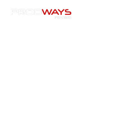
Resources
»
Cas client
»
[Blog] Vente de deux nouvelles
machines à l’un des plus importants fabricants polonais de
gouttières orthodontiques
[Blog] Vente de deux nouvelles
machines à l’un des plus
importants fabricants polonais
de gouttières orthodontiques
19/10/2020