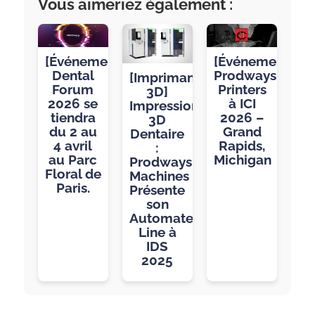
Vous aimeriez également :
[Événement]
[Événement]
Dental
Prodways
[Imprimante
Forum
Printers
3D]
2026 se
à ICI
Impression
tiendra
2026 –
3D
du 2 au
Grand
Dentaire
4 avril
Rapids,
:
au Parc
Michigan
Prodways
Floral de
Machines
Paris.
Présente
son
Automated
Line à
IDS
2025