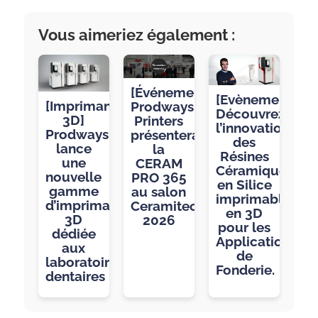
Vous aimeriez également :
[Événement]
[Evènement]
[Imprimantes
Prodways
Découvrez
3D]
Printers
l’innovation
Prodways
présentera
des
lance
la
Résines
une
CERAM
Céramiques
nouvelle
PRO 365
en Silice
gamme
au salon
imprimables
d’imprimantes
Ceramitec
en 3D
3D
2026
pour les
dédiée
Applications
aux
de
laboratoires
Fonderie.
dentaires