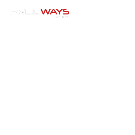
Resources
»
Evénements
»
[WEBINAIRE] Les tendances
technologiques incontournables de 2023 en matière
d’impression 3D dentaire !
[WEBINAIRE] Les tendances
technologiques
incontournables de 2023 en
matière d’impression 3D
dentaire !
24/05/2023