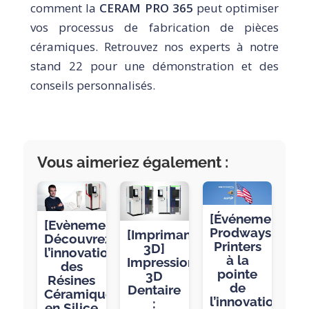
comment la
CERAM PRO 365
peut optimiser
vos processus de fabrication de pièces
céramiques. Retrouvez nos experts à notre
stand 22 pour une démonstration et des
conseils personnalisés.
Vous aimeriez également :
[Événement]
[Evènement]
Prodways
[Imprimante
Découvrez
Printers
3D]
l’innovation
à la
Impression
des
pointe
3D
Résines
de
Dentaire
Céramiques
l’innovation
:
en Silice