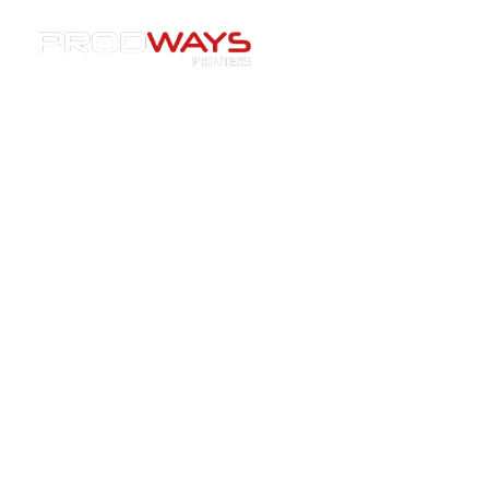
Resources
»
Evénements
»
[Evènement] EICF 2025 –
Découvrez nos solutions d’impression 3D pour la
céramique technique et les noyaux de fonderie
[Evènement] EICF 2025 –
Découvrez nos solutions
d’impression 3D pour la
céramique technique et les
noyaux de fonderie
24/12/2024