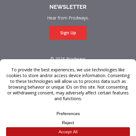
NEWSLETTER
Hear from Prodways.
Sign Up
© 2026 Prodways
All rights reserved.
Conditions Générales
Confidentialité des données
Service à la Clientèle
Design and development by
Raincastle Communications
.