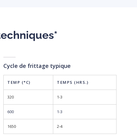
techniques*
Cycle de frittage typique
TEMP (°C)
TEMPS (HRS.)
320
1-3
600
1-3
1650
2-4