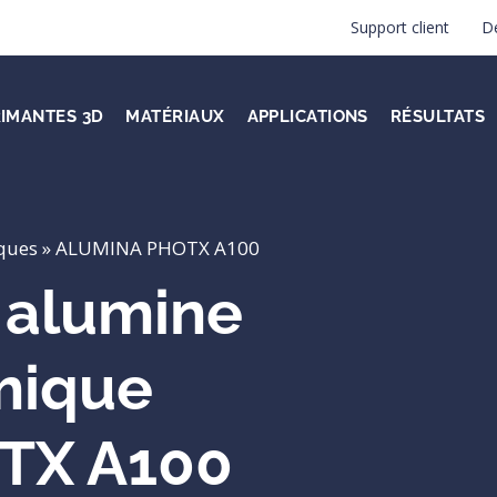
Support client
D
RIMANTES 3D
MATÉRIAUX
APPLICATIONS
RÉSULTATS
ques
»
ALUMINA PHOTX A100
 alumine
mique
TX A100