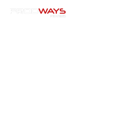
Resources
»
Imprimantes 3D
»
[Post-process] Découvrez
le Four de post-traitement à UV Dymax pour les modèles
dentaires
[Post-process] Découvrez le
Four de post-traitement à UV
Dymax pour les modèles
dentaires
04/04/2024