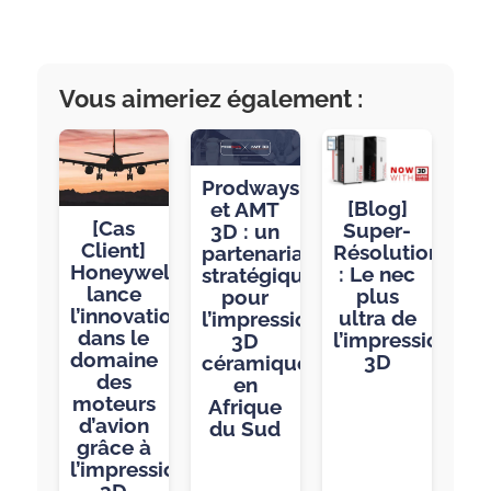
Vous aimeriez également :
Prodways
[Blog]
et AMT
[Cas
Super-
3D : un
Client]
Résolution
partenariat
Honeywell
: Le nec
stratégique
lance
plus
pour
l’innovation
ultra de
l’impression
dans le
l’impression
3D
domaine
3D
céramique
des
en
moteurs
Afrique
d’avion
du Sud
grâce à
l’impression