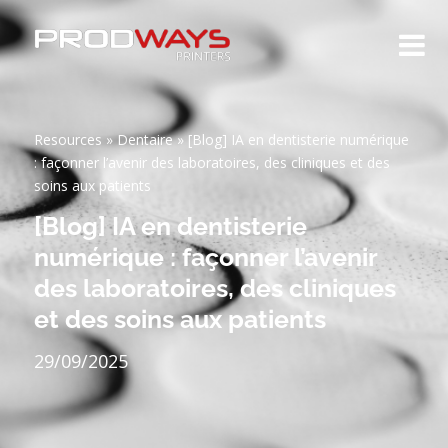
Resources
»
Dentaire
»
[Blog] IA en dentisterie numérique
: façonner l’avenir des laboratoires, des cliniques et des
soins aux patients
[Blog] IA en dentisterie
numérique : façonner l’avenir
des laboratoires, des cliniques
et des soins aux patients
29/09/2025