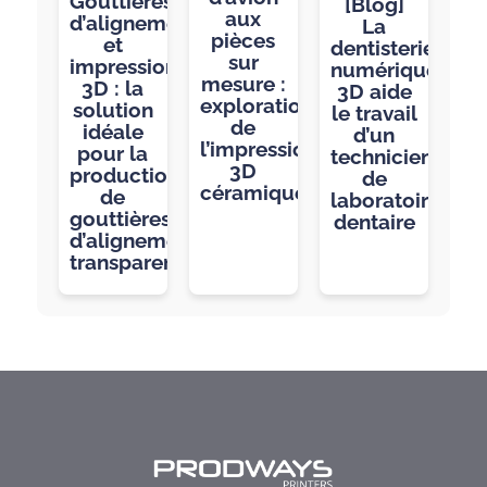
Gouttières
[Blog]
aux
d’alignement
La
pièces
et
dentisterie
sur
impression
numérique
mesure :
3D : la
3D aide
exploration
solution
le travail
de
idéale
d’un
l’impression
pour la
technicien
3D
production
de
céramique
de
laboratoire
gouttières
dentaire
d’alignement
transparentes