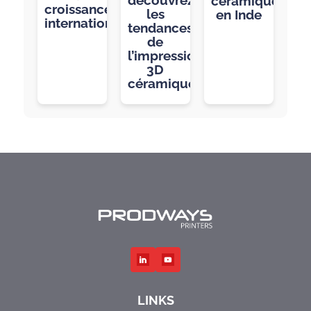
céramique
croissance
les
en Inde
internationale
tendances
de
l’impression
3D
céramique”
LINKS