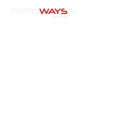
Resources
»
Dentaire
»
[Blog] Production dentaire :
découvrez les nombreux avantages de l’impression 3D
pour votre labo
[Blog] Production dentaire :
découvrez les nombreux
avantages de l’impression 3D
pour votre labo
22/04/2025