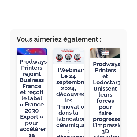
Vous aimeriez également :
Prodways
Prodways
Printers
[Webinaire]
Printers
rejoint
Le 24
et
Business
septembre
Lodestar3D
France
2024,
unissent
et reçoit
découvrez
leurs
le label
les
forces
« France
“Innovations
pour
2030
dans la
faire
Export »
fabrication
progresser
pour
céramique
l’impression
accélérer
:
3D
sa
découvrez